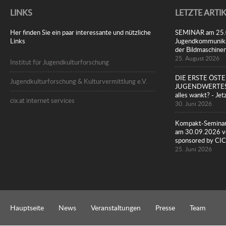
LINKS
LETZTE ARTI
Her finden Sie ein paar interessante und nützliche
SEMINAR am 25.08
Links
Jugendkommunikat
der Bildmaschine
25. August 2026
Institut für Jugendkulturforschung
DIE ERSTE ÖST
Jugendkulturforschung & Kulturvermittlung e.V.
JUGENDWERTESTU
alles wankt? - Jet
cix.at internet services
30. Juni 2026
Kompakt-Seminar
am 30.09.2026 vo
sponsored by 
25. Juni 2026
Hauptseite
News
Veranstaltungen
Presse
Team