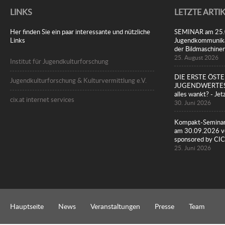
LINKS
LETZTE ARTI
Her finden Sie ein paar interessante und nützliche
SEMINAR am 25.08
Links
Jugendkommunikat
der Bildmaschine
25. August 2026
Institut für Jugendkulturforschung
DIE ERSTE ÖST
Jugendkulturforschung & Kulturvermittlung e.V.
JUGENDWERTESTU
alles wankt? - Jet
cix.at internet services
30. Juni 2026
Kompakt-Seminar
am 30.09.2026 vo
sponsored by 
25. Juni 2026
Hauptseite
News
Veranstaltungen
Presse
Team