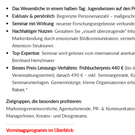
Das Wesentliche in einem halben Tag: Jugendwissen auf den P
Exklusiv & persönlich
: Begrenzte Personenanzahl – maßgeschne
Seminar mit Wirkung
: neueste Forschungsergebnisse verbunden
Nachhaltiger Nutzen
: Gestalten Sie „visuell überzeugende“ Inha
Markenbindung durch emotionale Bildkommunikation, versteh
Attention-Strukturen.
Top-Expertise
: Seminar wird geleitet vom international anerka
Bernhard Heinzlmaier
Bestes Preis-Leistungs-Verhältnis
:
Frühbucherpreis 440 €
(bis 
Veranstaltungstermin), danach 490 € – inkl. Seminargetränk, K
Seminarunterlagen. Gemeinnützige, kleine Organisationen erha
Rabatt.*
Zielgruppen, die besonders profitieren:
Marketingverantwortliche, Agenturleitende, PR- & Kommunikation
ManagerInnen, Kreativ- und Designteams.
Vormittagsprogramm im Überblick: