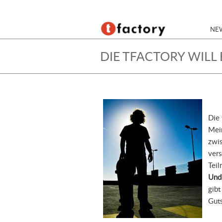
NE
DIE TFACTORY WILL 
Die
Mei
zwis
vers
Teil
Und 
gibt
Guts