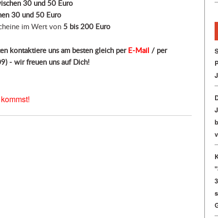
ischen 30 und 50 Euro
hen 30 und 50 Euro
scheine im Wert von
5 bis 200 Euro
ten kontaktiere uns am besten gleich per
E-Mail
/ per
S
9) -
wir freuen uns auf Dich!
P
J
r kommst!
b
v
3