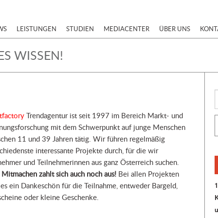
WS
LEISTUNGEN
STUDIEN
MEDIACENTER
ÜBER UNS
KONT
ES WISSEN!
tfactory
Trendagentur ist seit 1997 im Bereich Markt- und
nungsforschung mit dem Schwerpunkt auf junge Menschen
chen 11 und 39 Jahren tätig. Wir führen regelmäßig
chiedenste interessante Projekte durch, für die wir
nehmer und Teilnehmerinnen aus ganz Österreich suchen.
Mitmachen zahlt sich auch noch aus!
Bei allen Projekten
1
 es ein Dankeschön für die Teilnahme, entweder Bargeld,
cheine oder kleine Geschenke.
K