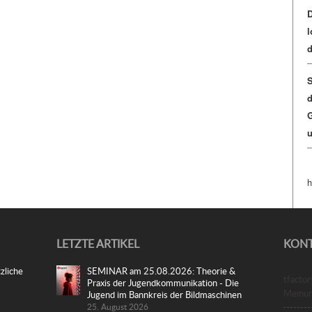
D
l
d
S
d
G
u
h
LETZTE ARTIKEL
KON
zliche
SEMINAR am 25.08.2026: Theorie &
tfacto
Praxis der Jugendkommunikation - Die
Meinu
Jugend im Bannkreis der Bildmaschinen
25. August 2026