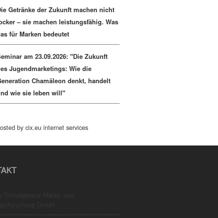
ie Getränke der Zukunft machen nicht
ocker – sie machen leistungsfähig. Was
as für Marken bedeutet
eminar am 23.09.2026: "Die Zukunft
es Jugendmarketings: Wie die
eneration Chamäleon denkt, handelt
nd wie sie leben will"
osted by cix.eu internet services
TAKT
ry Trendagentur Markt- und
ngsforschung GmbH