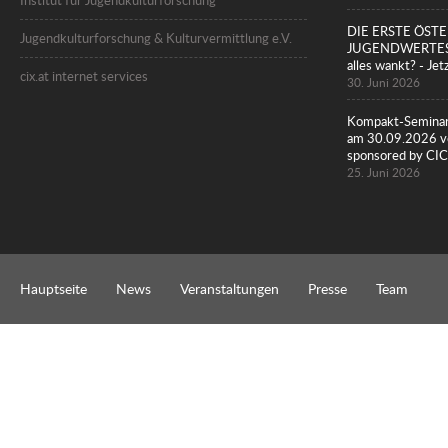
Institut für Jugendkulturforschung
DIE ERSTE ÖST
Jugendkulturforschung & Kulturvermittlung e.V.
JUGENDWERTESTU
alles wankt? - Jet
cix.at internet services
30. Juni 2026
Kompakt-Seminar
am 30.09.2026 vo
sponsored by 
25. Juni 2026
Hauptseite
News
Veranstaltungen
Presse
Team