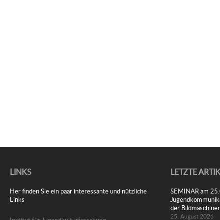
LINKS
LETZTE ARTI
Her finden Sie ein paar interessante und nützliche
SEMINAR am 25.08
Links
Jugendkommunikat
der Bildmaschine
25. August 2026