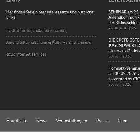
Her finden Sie ein paar interessante und nützliche
SEMINAR am 25.08
Links
Jugendkommunikat
der Bildmaschine
25. August 2026
Institut für Jugendkulturforschung
DIE ERSTE ÖST
Jugendkulturforschung & Kulturvermittlung e.V.
JUGENDWERTESTU
alles wankt? - Jet
cix.at internet services
30. Juni 2026
Kompakt-Seminar
am 30.09.2026 vo
sponsored by 
25. Juni 2026
Hauptseite
News
Veranstaltungen
Presse
Team