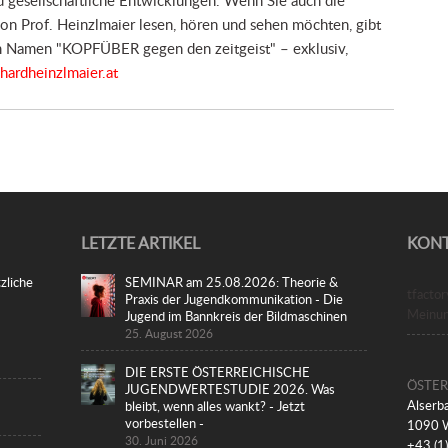
on Prof. Heinzlmaier lesen, hören und sehen möchten, gibt
em Namen "KOPFÜBER gegen den zeitgeist" – exklusiv,
ardheinzlmaier.at
LETZTE ARTIKEL
KON
zliche
SEMINAR am 25.08.2026: Theorie &
tfacto
Praxis der Jugendkommunikation - Die
Meinu
Jugend im Bannkreis der Bildmaschinen
25. August 2026
DIE ERSTE ÖSTERREICHISCHE
ÖSTER
JUGENDWERTESTUDIE 2026. Was
Alserba
bleibt, wenn alles wankt? - Jetzt
vorbestellen -
1090 
30. Juni 2026
+43 (1