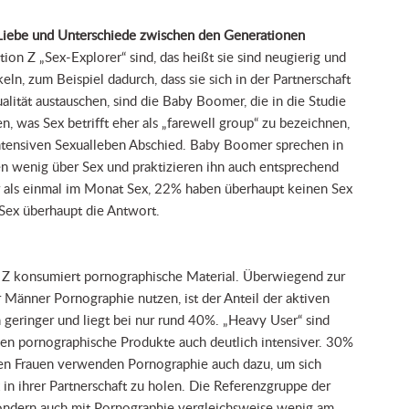
 Liebe und Unterschiede zwischen den Generationen
on Z „Sex-Explorer“ sind, das heißt sie sind neugierig und
ln, zum Beispiel dadurch, dass sie sich in der Partnerschaft
alität austauschen, sind die Baby Boomer, die in die Studie
 was Sex betrifft eher als „farewell group“ zu bezeichnen,
ntensiven Sexualleben Abschied. Baby Boomer sprechen in
en wenig über Sex und praktizieren ihn auch entsprechend
 als einmal im Monat Sex, 22% haben überhaupt keinen Sex
ex überhaupt die Antwort.
Z konsumiert pornographische Material. Überwiegend zur
Männer Pornographie nutzen, ist der Anteil der aktiven
 geringer und liegt bei nur rund 40%. „Heavy User“ sind
zen pornographische Produkte auch deutlich intensiver. 30%
en Frauen verwenden Pornographie auch dazu, um sich
in ihrer Partnerschaft zu holen. Die Referenzgruppe der
sondern auch mit Pornographie vergleichsweise wenig am