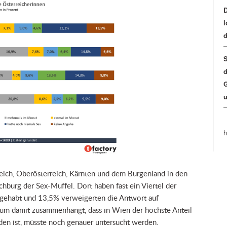
D
l
d
S
d
G
u
h
eich, Oberösterreich, Kärnten und dem Burgenland in den
hburg der Sex-Muffel. Dort haben fast ein Viertel der
 gehabt und 13,5% verweigerten die Antwort auf
tum damit zusammenhängt, dass in Wien der höchste Anteil
nden ist, müsste noch genauer untersucht werden.