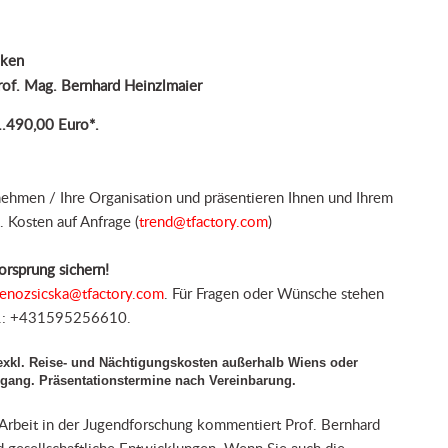
iken
Prof. Mag. Bernhard Heinzlmaier
1.490,00 Euro*.
ehmen / Ihre Organisation und präsentieren Ihnen und Ihrem
. Kosten auf Anfrage (
trend@tfactory.com
)
orsprung sichern!
enozsicska@tfactory.com
. Für Fragen oder Wünsche stehen
Tel.: +431595256610.
d exkl. Reise- und Nächtigungskosten außerhalb Wiens oder
gang. Präsentationstermine nach Vereinbarung.
Arbeit in der Jugendforschung kommentiert Prof. Bernhard
d gesellschaftliche Entwicklungen. Wenn Sie auch die