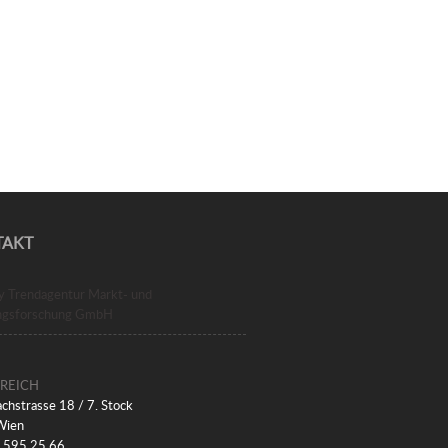
TAKT
ry Trendagentur Markt- und
ngsforschung GmbH
REICH
chstrasse 18 / 7. Stock
Wien
) 595 25 66