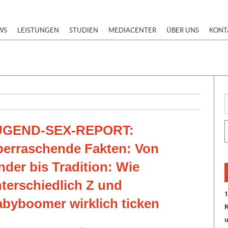
WS
LEISTUNGEN
STUDIEN
MEDIACENTER
ÜBER UNS
KONT
UGEND-SEX-REPORT:
erraschende Fakten: Von
nder bis Tradition: Wie
terschiedlich Z und
1
byboomer wirklich ticken
K