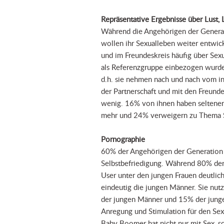
Repräsentative Ergebnisse über Lust,
Während die Angehörigen der Generati
wollen ihr Sexualleben weiter entwicke
und im Freundeskreis häufig über Sexu
als Referenzgruppe einbezogen wurden,
d.h. sie nehmen nach und nach vom i
der Partnerschaft und mit den Freund
wenig. 16% von ihnen haben seltener
mehr und 24% verweigern zu Thema S
Pornographie
60% der Angehörigen der Generation 
Selbstbefriedigung. Während 80% der 
User unter den jungen Frauen deutlich
eindeutig die jungen Männer. Sie nut
der jungen Männer und 15% der jung
Anregung und Stimulation für den Sex 
Baby Boomer hat nicht nur mit Sex, 