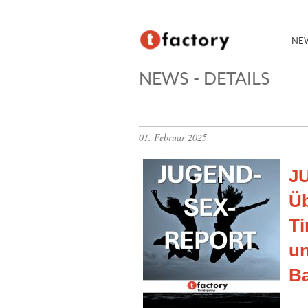
NE
NEWS - DETAILS
01. Februar 2025
J
Üb
Ti
un
Ba