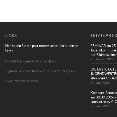
LINKS
LETZTE ARTI
Her finden Sie ein paar interessante und nützliche
SEMINAR am 25.08
Links
Jugendkommunikat
der Bildmaschine
25. August 2026
Institut für Jugendkulturforschung
DIE ERSTE ÖST
Jugendkulturforschung & Kulturvermittlung e.V.
JUGENDWERTESTU
alles wankt? - Jet
cix.at internet services
30. Juni 2026
Kompakt-Seminar
am 30.09.2026 vo
sponsored by 
25. Juni 2026