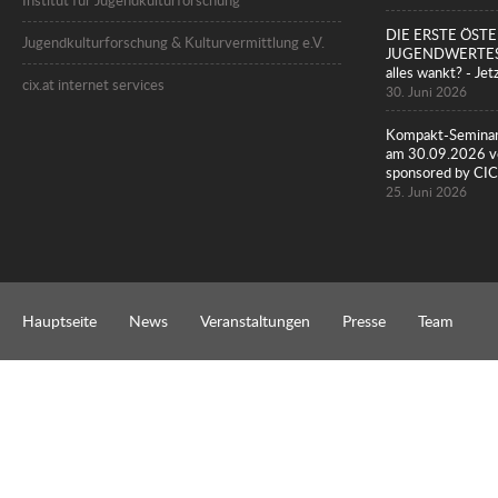
Institut für Jugendkulturforschung
DIE ERSTE ÖST
Jugendkulturforschung & Kulturvermittlung e.V.
JUGENDWERTESTU
alles wankt? - Jet
cix.at internet services
30. Juni 2026
Kompakt-Seminar
am 30.09.2026 vo
sponsored by 
25. Juni 2026
Hauptseite
News
Veranstaltungen
Presse
Team