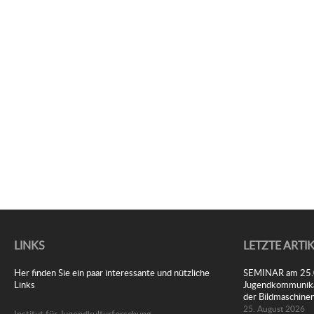
LINKS
LETZTE ARTI
Her finden Sie ein paar interessante und nützliche
SEMINAR am 25.08
Links
Jugendkommunikat
der Bildmaschine
25. August 2026